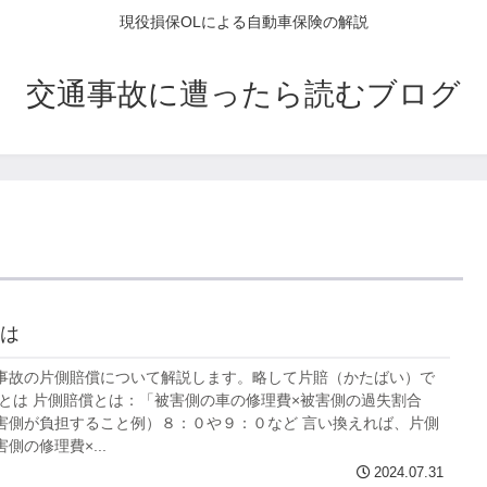
現役損保OLによる自動車保険の解説
交通事故に遭ったら読むブログ
は
事故の片側賠償について解説します。略して片賠（かたばい）で
償とは 片側賠償とは：「被害側の車の修理費×被害側の過失割合
害側が負担すること例）８：０や９：０など 言い換えれば、片側
側の修理費×...
2024.07.31