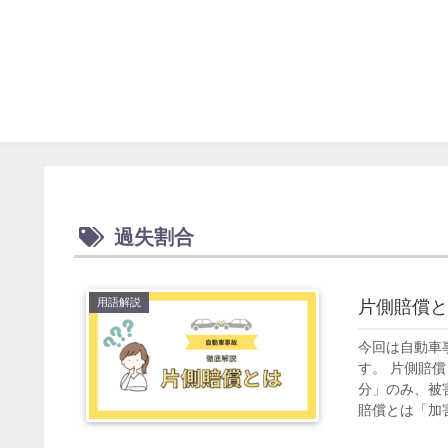
過失割合
用語解説
片側賠償と
今回は自動車
す。 片側賠
分」のみ、被
賠償とは「加害